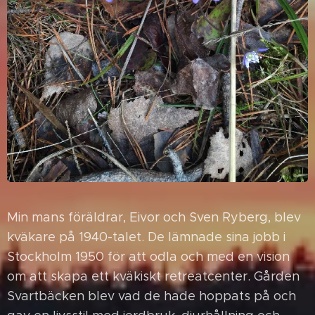
Min mans föräldrar, Eivor och Sven Ryberg, blev
kväkare på 1940-talet. De lämnade sina jobb i
Stockholm 1950 för att odla och med en vision
om att skapa ett kväkiskt retreatcenter. Gården
Svartbäcken blev vad de hade hoppats på och