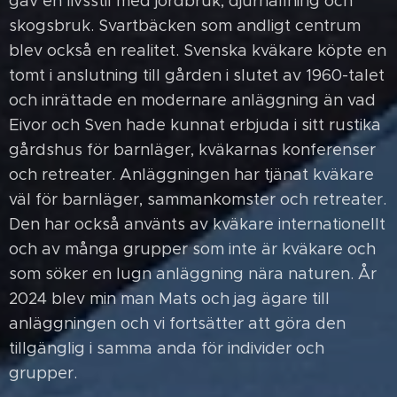
gav en livsstil med jordbruk, djurhållning och
skogsbruk. Svartbäcken som andligt centrum
blev också en realitet. Svenska kväkare köpte en
tomt i anslutning till gården i slutet av 1960-talet
och inrättade en modernare anläggning än vad
Eivor och Sven hade kunnat erbjuda i sitt rustika
gårdshus för barnläger, kväkarnas konferenser
och retreater. Anläggningen har tjänat kväkare
väl för barnläger, sammankomster och retreater.
Den har också använts av kväkare internationellt
och av många grupper som inte är kväkare och
som söker en lugn anläggning nära naturen. År
2024 blev min man Mats och jag ägare till
anläggningen och vi fortsätter att göra den
tillgänglig i samma anda för individer och
grupper.