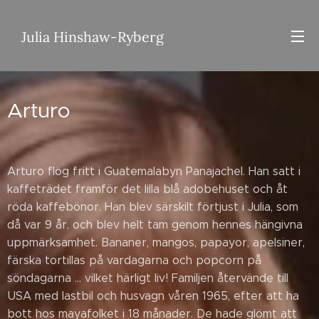
Julia Hinshaw-Ryberg
Arturo
Arturo flög fritt i Guatemalabyn Panajachel. Han satt i
kaffeträdet framför det lilla blå adobehuset och åt
röda kaffebönor. Han blev särskilt förtjust i Julia, som
då var 9 år, och blev helt tam genom hennes hängivna
uppmärksamhet. Bananer, mangos, papayor, apelsiner,
färska tortillas på vardagarna och popcorn på
söndagarna ... vilket härligt liv! Familjen återvände till
USA med lastbil och husvagn våren 1965, efter att ha
bott hos mayafolket i 18 månader. De hade glömt att