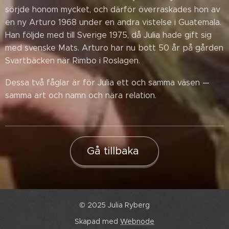
sörjde honom mycket, och därför överraskades hon av
en ny Arturo 1968 under en andra vistelse i Guatemala.
Han följde med till Sverige 1975, då Julia hade gift sig
med svenske Mats. Arturo har nu bott 50 år på gården
Svartbäcken när Rimbo i Roslagen.
Dessa två fåglar är för Julia ett och samma väsen —
samma art och namn och nära relation.
Gå tillbaka
© 2025 Julia Ryberg
Skapad med
Webnode