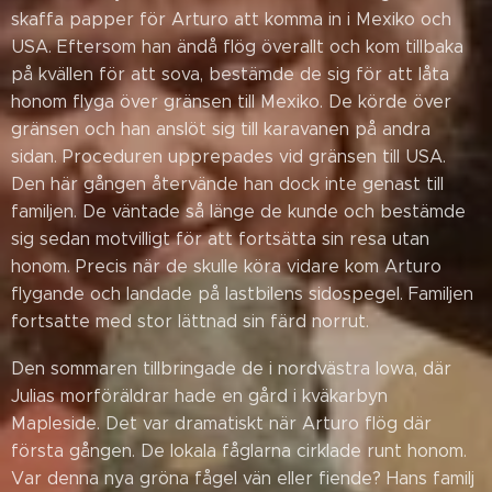
skaffa papper för Arturo att komma in i Mexiko och
USA. Eftersom han ändå flög överallt och kom tillbaka
på kvällen för att sova, bestämde de sig för att låta
honom flyga över gränsen till Mexiko. De körde över
gränsen och han anslöt sig till karavanen på andra
sidan. Proceduren upprepades vid gränsen till USA.
Den här gången återvände han dock inte genast till
familjen. De väntade så länge de kunde och bestämde
sig sedan motvilligt för att fortsätta sin resa utan
honom. Precis när de skulle köra vidare kom Arturo
flygande och landade på lastbilens sidospegel. Familjen
fortsatte med stor lättnad sin färd norrut.
Den sommaren tillbringade de i nordvästra Iowa, där
Julias morföräldrar hade en gård i kväkarbyn
Mapleside. Det var dramatiskt när Arturo flög där
första gången. De lokala fåglarna cirklade runt honom.
Var denna nya gröna fågel vän eller fiende? Hans familj