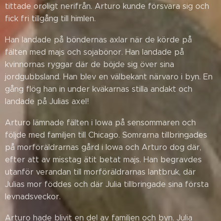
tittade oroligt nerifrån. Arturo kunde försvara sig och
fick fri tillgång till himlen.
Han landade på böndernas axlar när de körde på
fälten med majs och sojabönor. Han landade på
kvinnornas ryggar där de böjde sig över sina
jordgubbsland. Han blev en välbekant närvaro i byn. En
gång flög han in under kväkarnas stilla andakt och
landade på Julias axel!
Arturo lämnade fälten i Iowa på sensommaren och
följde med familjen till Chicago. Somrarna tillbringades
på morföräldrarnas gård i Iowa och Arturo dog där,
efter att av misstag ätit betat majs. Han begravdes
utanför verandan till morföräldrarnas lantbruk, där
Julias mor föddes och där Julia tillbringade sina första
levnadsveckor.
Arturo hade blivit en del av familjen och byn. Julia