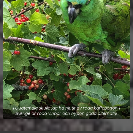
I Guatemala skulle jag ha njutit av röda kaffebönor. I
Sverige är röda vinbär och nypon goda alternativ.