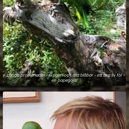
Långa promenader i skogen och äta blåbär - ett bra liv för
en papegoja!