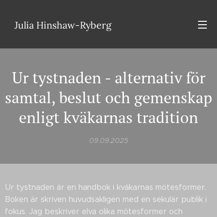
Julia Hinshaw-Ryberg
Ur tystnaden - alternativ för
samtal, beslut och gemenskap
enligt kväkarnas tradition
09.09.2025
Ur tystnaden är en handbok i kväkarnas mötesformer.
Boken är skriven huvudsakligen med en sekulär publik i
fokus. Jag beskriver elva olika mötesformer och