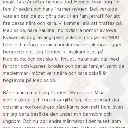
exakt fyra år efter hennes död. Hennes bror dog för
fem år sedan och hans fru mer nyligen. Det verkade
vara en bra idé att göra det till en familjeträff för att
fira dessa nära och kära. Vi kommer alla att träffas på
Mapleside, nära Paullina i nordvästra hörnet av Iowa.
Kväkarnas begravningsplats anlades i början av 1900-
talet och många av mina norska kväkarsläktingar ligger
begravda där. Jag föddes in i kväkarmötet på
Mapleside, och det ska bli fint att ha andakt där med
farbror och kusiner, bröder och deras familjer, samt de
medlemmar i mötet vars nära och kära också är
begravda på Mapleside.
Både mamma och jag föddes i Mapleside. Mina
morföräldrar och föräldrar gifte sig i möteshuset där,
och mina morföräldrars gård känns som mitt hem, även
om jag bara besökte den under min barndom och
ungdom. Och nu bor andra människor i det huset, som