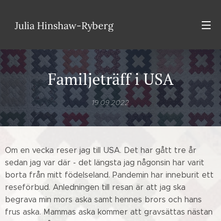
Julia Hinshaw-Ryberg
Familjeträff i USA
19.09.2022
Om en vecka reser jag till USA. Det har gått tre år
sedan jag var där - det längsta jag någonsin har varit
borta från mitt födelseland. Pandemin har inneburit ett
reseförbud. Anledningen till resan är att jag ska
begrava min mors aska samt hennes brors och hans
frus aska. Mammas aska kommer att gravsättas nästan