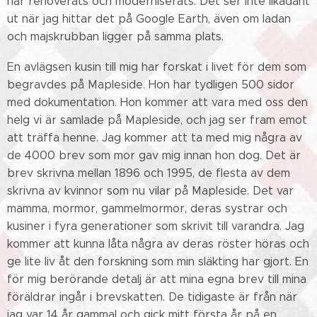
har renoverats och moderniserats. Det ser inte likadant
ut när jag hittar det på Google Earth, även om ladan
och majskrubban ligger på samma plats.
En avlägsen kusin till mig har forskat i livet för dem som
begravdes på Mapleside. Hon har tydligen 500 sidor
med dokumentation. Hon kommer att vara med oss den
helg vi är samlade på Mapleside, och jag ser fram emot
att träffa henne. Jag kommer att ta med mig några av
de 4000 brev som mor gav mig innan hon dog. Det är
brev skrivna mellan 1896 och 1995, de flesta av dem
skrivna av kvinnor som nu vilar på Mapleside. Det var
mamma, mormor, gammelmormor, deras systrar och
kusiner i fyra generationer som skrivit till varandra. Jag
kommer att kunna låta några av deras röster höras och
ge lite liv åt den forskning som min släkting har gjort. En
för mig berörande detalj är att mina egna brev till mina
föräldrar ingår i brevskatten. De tidigaste är från när
jag var 14 år gammal och gick mitt första år på en